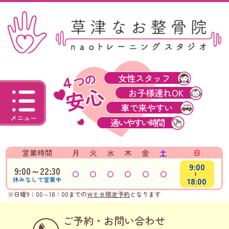
女性スタッフ
お子様連れOK
車で来やすい
メニュー
通いやすい時間
営業時間
月
火
水
木
金
土
日
9:00
9:00～22:30
～
18:00
休みなしで営業中
※日曜9：00～18：00までの
ＷＥＢ限定予約
となります
ご予約・お問い合わせ