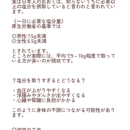
実は日本人のおおくは、知らないうちに必要以
上の塩分を摂取していると言われと言われてい
ます。
《一日に必要な塩分量》
厚生労働省の基準では
◎男性:7.5g未満
◎女性:6.5g未満
とされています。
ところが実際には、平均で9～10g程度で取って
いる方が多いのが現状です。
？塩分を取りすぎるとどうなる？
・血圧が上がりやすくなる
・浮腫みやダルさが出やすくなる
・心臓や腎臓に負担がかかる
このように身体の不調につながる可能性があり
ます。
〇減塩の工夫