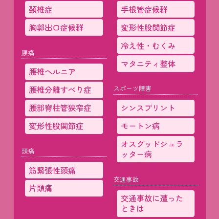
頚椎症
手根管症候群
胸郭出口症候群
変形性股関節症
冷え性・むくみ
腰痛
マタニティ整体
腰椎ヘルニア
腰椎分離すべり症
スポーツ障害
腰部脊柱管狭窄症
シンスプリント
変形性股関節症
モートン病
オスグッドシュラ
頭痛
ッター病
筋緊張性頭痛
交通事故
片頭痛
交通事故に遭った
ときは