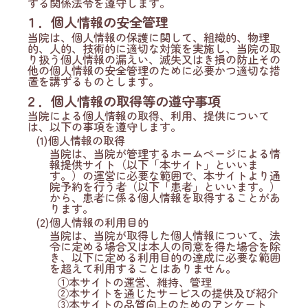
する関係法令を遵守します。
１．個人情報の安全管理
当院は、個人情報の保護に関して、組織的、物理
的、人的、技術的に適切な対策を実施し、当院の取
り扱う個人情報の漏えい、滅失又はき損の防止その
他の個人情報の安全管理のために必要かつ適切な措
置を講ずるものとします。
２．個人情報の取得等の遵守事項
当院による個人情報の取得、利用、提供について
は、以下の事項を遵守します。
(1)個人情報の取得
当院は、当院が管理するホームページによる情
報提供サイト（以下「本サイト」といいま
す。）の運営に必要な範囲で、本サイトより通
院予約を行う者（以下「患者」といいます。）
から、患者に係る個人情報を取得することがあ
ります。
(2)個人情報の利用目的
当院は、当院が取得した個人情報について、法
令に定める場合又は本人の同意を得た場合を除
き、以下に定める利用目的の達成に必要な範囲
を超えて利用することはありません。
①本サイトの運営、維持、管理
②本サイトを通じたサービスの提供及び紹介
③本サイトの品質向上のためのアンケート