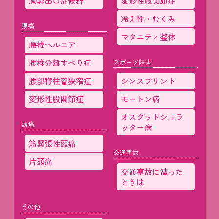
胸郭出口症候群
変形性股関節症
冷え性・むくみ
腰痛
マタニティ整体
腰椎ヘルニア
腰椎分離すべり症
スポーツ障害
腰部脊柱管狭窄症
シンスプリント
変形性股関節症
モートン病
オスグッドシュラ
頭痛
ッター病
筋緊張性頭痛
交通事故
片頭痛
交通事故に遭った
ときは
その他