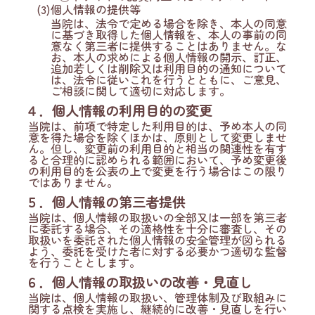
(3)個人情報の提供等
当院は、法令で定める場合を除き、本人の同意
に基づき取得した個人情報を、本人の事前の同
意なく第三者に提供することはありません。な
お、本人の求めによる個人情報の開示、訂正、
追加若しくは削除又は利用目的の通知について
は、法令に従いこれを行うとともに、ご意見、
ご相談に関して適切に対応します。
４．個人情報の利用目的の変更
当院は、前項で特定した利用目的は、予め本人の同
意を得た場合を除くほかは、原則として変更しませ
ん。但し、変更前の利用目的と相当の関連性を有す
ると合理的に認められる範囲において、予め変更後
の利用目的を公表の上で変更を行う場合はこの限り
ではありません。
５．個人情報の第三者提供
当院は、個人情報の取扱いの全部又は一部を第三者
に委託する場合、その適格性を十分に審査し、その
取扱いを委託された個人情報の安全管理が図られる
よう、委託を受けた者に対する必要かつ適切な監督
を行うこととします。
６．個人情報の取扱いの改善・見直し
当院は、個人情報の取扱い、管理体制及び取組みに
関する点検を実施し、継続的に改善・見直しを行い