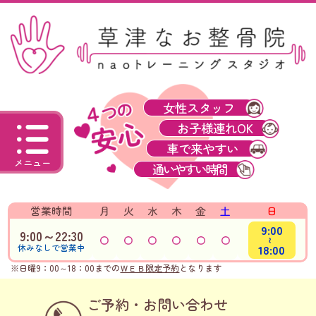
女性スタッフ
お子様連れOK
車で来やすい
メニュー
通いやすい時間
営業時間
月
火
水
木
金
土
日
9:00
9:00～22:30
～
18:00
休みなしで営業中
※日曜9：00～18：00までの
ＷＥＢ限定予約
となります
ご予約・お問い合わせ