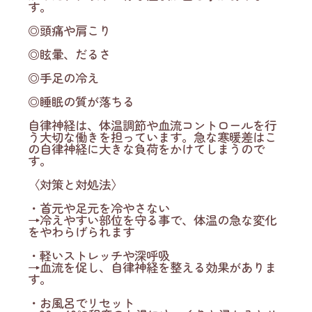
す。
◎頭痛や肩こり
◎眩暈、だるさ
◎手足の冷え
◎睡眠の質が落ちる
自律神経は、体温調節や血流コントロールを行
う大切な働きを担っています。急な寒暖差はこ
の自律神経に大きな負荷をかけてしまうので
す。
〈対策と対処法〉
・首元や足元を冷やさない
→冷えやすい部位を守る事で、体温の急な変化
をやわらげられます
・軽いストレッチや深呼吸
→血流を促し、自律神経を整える効果がありま
す。
・お風呂でリセット