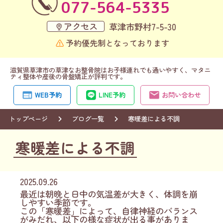
077-564-5335
アクセス
草津市野村7-5-30
予約優先制となっております
滋賀県草津市の草津なお整骨院はお子様連れでも通いやすく、マタニ
ティ整体や産後の骨盤矯正が評判です。
WEB予約
LINE予約
お問い合わせ
トップページ
ブログ一覧
寒暖差による不調
寒暖差による不調
2025.09.26
最近は朝晩と日中の気温差が大きく、体調を崩
しやすい季節です。
この「寒暖差」によって、自律神経のバランス
がみだれ、以下の様な症状が出る事がありま