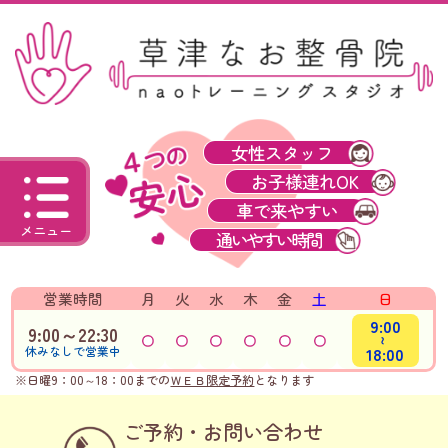
女性スタッフ
お子様連れOK
車で来やすい
メニュー
通いやすい時間
営業時間
月
火
水
木
金
土
日
9:00
9:00～22:30
～
18:00
休みなしで営業中
※日曜9：00～18：00までの
ＷＥＢ限定予約
となります
ご予約・お問い合わせ