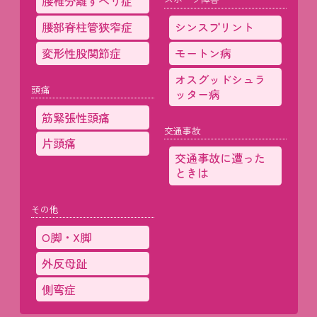
腰椎分離すべり症
腰部脊柱管狭窄症
シンスプリント
変形性股関節症
モートン病
オスグッドシュラ
頭痛
ッター病
筋緊張性頭痛
交通事故
片頭痛
交通事故に遭った
ときは
その他
O脚・X脚
外反母趾
側弯症