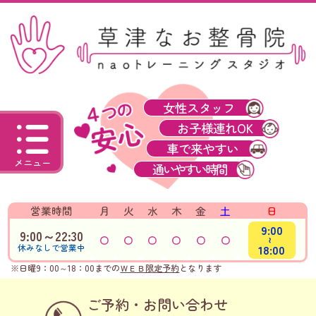
女性スタッフ
お子様連れOK
車で来やすい
メニュー
通いやすい時間
営業時間
月
火
水
木
金
土
日
9:00
9:00～22:30
～
18:00
休みなしで営業中
※日曜9：00～18：00までの
ＷＥＢ限定予約
となります
ご予約・お問い合わせ