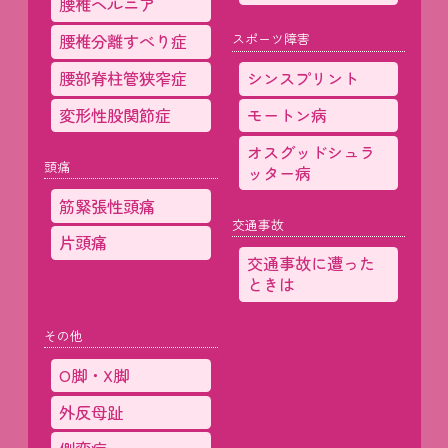
腰椎ヘルニア
腰椎分離すべり症
スポーツ障害
腰部脊柱管狭窄症
シンスプリント
変形性股関節症
モートン病
オスグッドシュラ
頭痛
ッター病
筋緊張性頭痛
交通事故
片頭痛
交通事故に遭った
ときは
その他
O脚・X脚
外反母趾